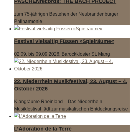
PASCHENrecords: THE BACH PROJECT
zum 75-jährigen Bestehen der Neubrandenburger
Philharmonie
Festival vielsaitig Füssen »Spielräume«
02.09. bis 09.09.2026, Barockkloster St. Mang
22. Niederrhein Musikfestival, 23. August – 4.
Oktober 2026
Klangräume Rheinland – Das Niederrhein
Musikfestival lädt zur musikalischen Entdeckungsreise
L’Adoration de la Terre