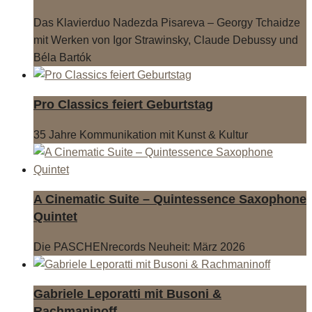
Das Klavierduo Nadezda Pisareva – Georgy Tchaidze
mit Werken von Igor Strawinsky, Claude Debussy und
Béla Bartók
Pro Classics feiert Geburtstag
35 Jahre Kommunikation mit Kunst & Kultur
A Cinematic Suite – Quintessence Saxophone
Quintet
Die PASCHENrecords Neuheit: März 2026
Gabriele Leporatti mit Busoni &
Rachmaninoff