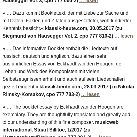
Hausegger Vol. 3, cpo 777 666-2)
… lesen
» … Dazu kommt Booklettext, der mit Liebe zur Sache und
mit Daten, Fakten und Zitaten ausgestatteter, wohlfundierter
Kenntnis besticht.«
klassik-heute.com, 30.05.2017 (zu
Siegmund von Hausegger Vol. 2, cpo 777 810-2)
… lesen
» … Das informative Booklet enthält die Liedtexte auf
russisch, deutsch und englisch, dazu einen sehr
ausführlichen Essay von Eckhardt van den Hoogen, der
Leben und Werk des Komponisten mit vielen
Selbstzeugnissen erhellt und auch auf sein Liedschaffen
gezielt eingeht.«
klassik-heute.com, 28.03.2017 (zu Nikolai
Rimsky-Korsakov, cpo 777 783-2)
… lesen
» … The booklet essay by Eckhardt van der Hoogen are
exemplary. They are thoughtfully translated and greatly add
to our understanding of this fine composer.
musicweb
international, Stuart Sillitoe, 1/2017 (zu