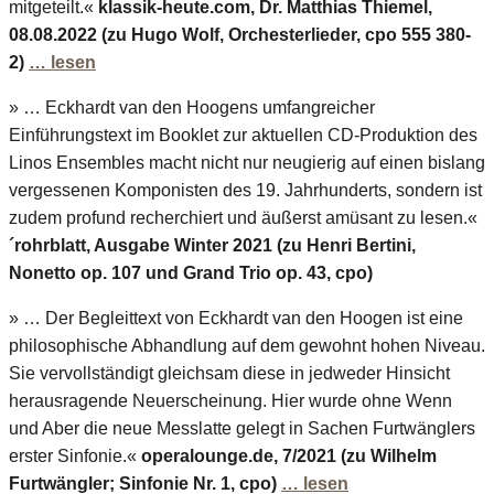
mitgeteilt.«
klassik-heute.com, Dr. Matthias Thiemel,
08.08.2022 (zu Hugo Wolf, Orchesterlieder, cpo 555 380-
2)
… lesen
» … Eckhardt van den Hoogens umfangreicher
Einführungstext im Booklet zur aktuellen CD-Produktion des
Linos Ensembles macht nicht nur neugierig auf einen bislang
vergessenen Komponisten des 19. Jahrhunderts, sondern ist
zudem profund recherchiert und äußerst amüsant zu lesen.«
´rohrblatt, Ausgabe Winter 2021 (zu Henri Bertini,
Nonetto op. 107 und Grand Trio op. 43, cpo)
» … Der Begleittext von Eckhardt van den Hoogen ist eine
philosophische Abhandlung auf dem gewohnt hohen Niveau.
Sie vervollständigt gleichsam diese in jedweder Hinsicht
herausragende Neuerscheinung. Hier wurde ohne Wenn
und Aber die neue Messlatte gelegt in Sachen Furtwänglers
erster Sinfonie.«
operalounge.de, 7/2021 (zu Wilhelm
Furtwängler; Sinfonie Nr. 1, cpo)
… lesen