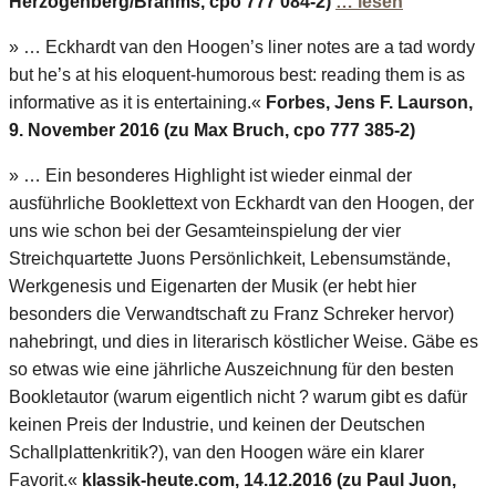
Herzogenberg/Brahms, cpo 777 084-2)
… lesen
» … Eckhardt van den Hoogen’s liner notes are a tad wordy
but he’s at his eloquent-humorous best: reading them is as
informative as it is entertaining.«
Forbes, Jens F. Laurson,
9. November 2016 (zu Max Bruch, cpo 777 385-2)
» … Ein besonderes Highlight ist wieder einmal der
ausführliche Booklettext von Eckhardt van den Hoogen, der
uns wie schon bei der Gesamteinspielung der vier
Streichquartette Juons Persönlichkeit, Lebensumstände,
Werkgenesis und Eigenarten der Musik (er hebt hier
besonders die Verwandtschaft zu Franz Schreker hervor)
nahebringt, und dies in literarisch köstlicher Weise. Gäbe es
so etwas wie eine jährliche Auszeichnung für den besten
Bookletautor (warum eigentlich nicht ? warum gibt es dafür
keinen Preis der Industrie, und keinen der Deutschen
Schallplattenkritik?), van den Hoogen wäre ein klarer
Favorit.«
klassik-heute.com, 14.12.2016 (zu Paul Juon,