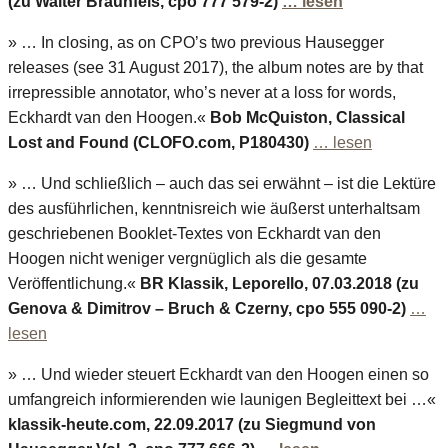
(zu Walter Braunfels, cpo 777 579-2)
… lesen
» … In closing, as on CPO’s two previous Hausegger
releases (see 31 August 2017), the album notes are by that
irrepressible annotator, who’s never at a loss for words,
Eckhardt van den Hoogen.«
Bob McQuiston, Classical
Lost and Found (CLOFO.com, P180430)
… lesen
» … Und schließlich – auch das sei erwähnt – ist die Lektüre
des ausführlichen, kenntnisreich wie äußerst unterhaltsam
geschriebenen Booklet-Textes von Eckhardt van den
Hoogen nicht weniger vergnüglich als die gesamte
Veröffentlichung.«
BR Klassik, Leporello, 07.03.2018 (zu
Genova & Dimitrov – Bruch & Czerny, cpo 555 090-2)
…
lesen
» … Und wieder steuert Eckhardt van den Hoogen einen so
umfangreich informierenden wie launigen Begleittext bei …«
klassik-heute.com, 22.09.2017 (zu Siegmund von