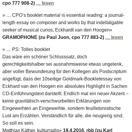
cpo 777 908-2)
… lesen
» … CPO’s booklet material is essential reading: a journal-
length essay on composer and works by that indefatigable
seeker of musical curios, Eckhardt van den Hoogen«
GRAMOPHONE (zu Paul Juon, cpo 777 883-2)
… lesen
» … PS: Tolles booklet
Das wäre ein schöner Schlusssatz, doch
gerechtigkeitshalber sei ausnahmsweise etwas ungelenk,
aber voller Bewunderung für den Kollegen als Postscriptum
angefügt, dass der 10seitige Goldmark-Bookletessay von
Eckhard van den Hoogen ein absolutes Highlight in Sachen
CD-Einführungstext darstellt. Endlich mal ein neuer Akzent –
keine gravitätisch-verschwurbelten Erklärungen von
Eingeweihten an Eingeweihte, sondern feuilletonistische
Lust am Erzählen. Verständlich für alle, die neugierig sind.
So soll es sein.
Matthias Käther, kulturradio«
19.4.2016, rbb (zu Karl