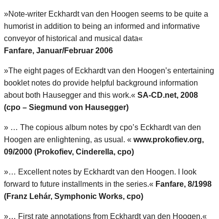
»Note-writer Eckhardt van den Hoogen seems to be quite a
humorist in addition to being an informed and informative
conveyor of historical and musical data«
Fanfare, Januar/Februar 2006
»The eight pages of Eckhardt van den Hoogen’s entertaining
booklet notes do provide helpful background information
about both Hausegger and this work.«
SA-CD.net, 2008
(cpo – Siegmund von Hausegger)
» … The copious album notes by cpo’s Eckhardt van den
Hoogen are enlightening, as usual. «
www.prokofiev.org,
09/2000 (Prokofiev, Cinderella, cpo)
»… Excellent notes by Eckhardt van den Hoogen. I look
forward to future installments in the series.«
Fanfare, 8/1998
(Franz Lehár, Symphonic Works, cpo)
»… First rate annotations from Eckhardt van den Hoogen.«