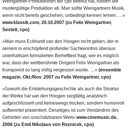
Weingartner-Produktionen bei cpo betreut hat, runden die
mustergültige Produktion ab. Man sollte Weingartners Musik,
wenn nicht bereits geschehen, unbedingt kennen lernen. …«
www.klassik.com, 20.10.2007 (zu Felix Weingartner,
Sextett, cpo)
»Man muss Eckhardt van den Hoogen recht geben, der in
seinem in erschöpfend profunder Sachkenntnis überaus
unterhaltsam formulierten Beihefttext fragt, wie es möglich
war, dass der weltberühmte Dirigent Felix Weingartner als
Komponist so lang völlig vergessen wurde. …«
(ensemble
magazin, Okt./Nov. 2007 zu Felix Weingartner, cpo)
»Sowohl die Entstehungsgeschichte als auch die Struktur
der Werke hat van den Hoogen sorgfältig analytisch
aufgeschlüsselt und keineswegs trocken, sondern humorvoll
aufbereitet präsentiert. Derartiges ist zum Verständnis des
Gehörten von unschätzbarem Wert«
www.cinemusic.de,
2006 (zu Emil Nikolaus von Reznicek, cpo)