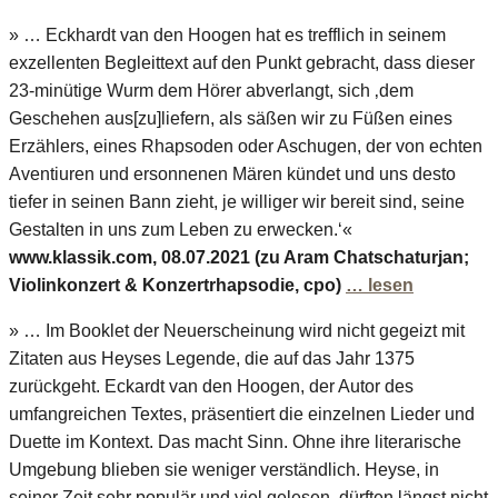
» … Eckhardt van den Hoogen hat es trefflich in seinem
exzellenten Begleittext auf den Punkt gebracht, dass dieser
23-minütige Wurm dem Hörer abverlangt, sich ‚dem
Geschehen aus[zu]liefern, als säßen wir zu Füßen eines
Erzählers, eines Rhapsoden oder Aschugen, der von echten
Aventiuren und ersonnenen Mären kündet und uns desto
tiefer in seinen Bann zieht, je williger wir bereit sind, seine
Gestalten in uns zum Leben zu erwecken.‘«
www.klassik.com, 08.07.2021 (zu Aram Chatschaturjan;
Violinkonzert & Konzertrhapsodie, cpo)
… lesen
» … Im Booklet der Neuerscheinung wird nicht gegeizt mit
Zitaten aus Heyses Legende, die auf das Jahr 1375
zurückgeht. Eckardt van den Hoogen, der Autor des
umfangreichen Textes, präsentiert die einzelnen Lieder und
Duette im Kontext. Das macht Sinn. Ohne ihre literarische
Umgebung blieben sie weniger verständlich. Heyse, in
seiner Zeit sehr populär und viel gelesen, dürften längst nicht