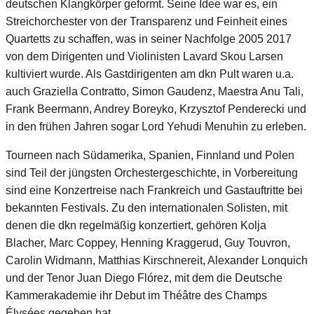
deutschen Klangkörper geformt. Seine Idee war es, ein
Streichorchester von der Transparenz und Feinheit eines
Quartetts zu schaffen, was in seiner Nachfolge 2005 2017
von dem Dirigenten und Violinisten Lavard Skou Larsen
kultiviert wurde. Als Gastdirigenten am dkn Pult waren u.a.
auch Graziella Contratto, Simon Gaudenz, Maestra Anu Tali,
Frank Beermann, Andrey Boreyko, Krzysztof Penderecki und
in den frühen Jahren sogar Lord Yehudi Menuhin zu erleben.
Tourneen nach Südamerika, Spanien, Finnland und Polen
sind Teil der jüngsten Orchestergeschichte, in Vorbereitung
sind eine Konzertreise nach Frankreich und Gastauftritte bei
bekannten Festivals. Zu den internationalen Solisten, mit
denen die dkn regelmäßig konzertiert, gehören Kolja
Blacher, Marc Coppey, Henning Kraggerud, Guy Touvron,
Carolin Widmann, Matthias Kirschnereit, Alexander Lonquich
und der Tenor Juan Diego Flórez, mit dem die Deutsche
Kammerakademie ihr Debut im Théâtre des Champs
Élysées gegeben hat.