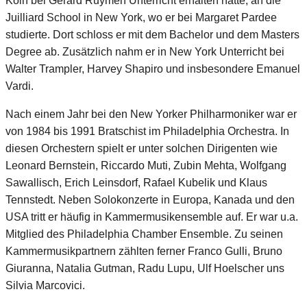
Köln bei Gérard Ruymen Unterricht erhalten hatte, an die
Juilliard School in New York, wo er bei Margaret Pardee
studierte. Dort schloss er mit dem Bachelor und dem Masters
Degree ab. Zusätzlich nahm er in New York Unterricht bei
Walter Trampler, Harvey Shapiro und insbesondere Emanuel
Vardi.
Nach einem Jahr bei den New Yorker Philharmoniker war er
von 1984 bis 1991 Bratschist im Philadelphia Orchestra. In
diesen Orchestern spielt er unter solchen Dirigenten wie
Leonard Bernstein, Riccardo Muti, Zubin Mehta, Wolfgang
Sawallisch, Erich Leinsdorf, Rafael Kubelik und Klaus
Tennstedt. Neben Solokonzerte in Europa, Kanada und den
USA tritt er häufig in Kammermusikensemble auf. Er war u.a.
Mitglied des Philadelphia Chamber Ensemble. Zu seinen
Kammermusikpartnern zählten ferner Franco Gulli, Bruno
Giuranna, Natalia Gutman, Radu Lupu, Ulf Hoelscher uns
Silvia Marcovici.