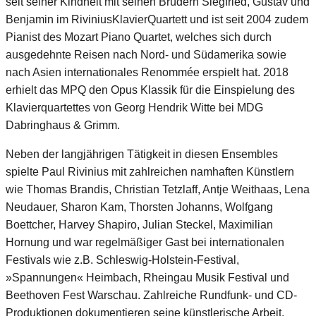
seit seiner Kindheit mit seinen Brüdern Siegfried, Gustav und
Benjamin im RiviniusKlavierQuartett und ist seit 2004 zudem
Pianist des Mozart Piano Quartet, welches sich durch
ausgedehnte Reisen nach Nord- und Südamerika sowie
nach Asien internationales Renommée erspielt hat. 2018
erhielt das MPQ den Opus Klassik für die Einspielung des
Klavierquartettes von Georg Hendrik Witte bei MDG
Dabringhaus & Grimm.
Neben der langjährigen Tätigkeit in diesen Ensembles
spielte Paul Rivinius mit zahlreichen namhaften Künstlern
wie Thomas Brandis, Christian Tetzlaff, Antje Weithaas, Lena
Neudauer, Sharon Kam, Thorsten Johanns, Wolfgang
Boettcher, Harvey Shapiro, Julian Steckel, Maximilian
Hornung und war regelmäßiger Gast bei internationalen
Festivals wie z.B. Schleswig-Holstein-Festival,
»Spannungen« Heimbach, Rheingau Musik Festival und
Beethoven Fest Warschau. Zahlreiche Rundfunk- und CD-
Produktionen dokumentieren seine künstlerische Arbeit,