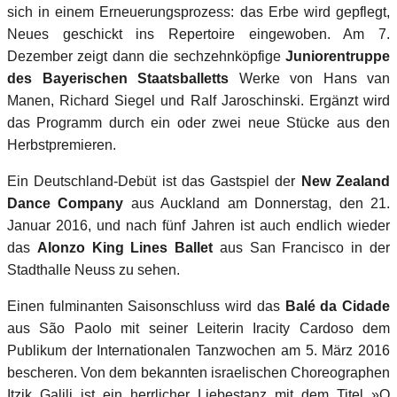
sich in einem Erneuerungsprozess: das Erbe wird gepflegt,
Neues geschickt ins Repertoire eingewoben. Am 7.
Dezember zeigt dann die sechzehnköpfige
Juniorentruppe
des Bayerischen Staatsballetts
Werke von Hans van
Manen, Richard Siegel und Ralf Jaroschinski. Ergänzt wird
das Programm durch ein oder zwei neue Stücke aus den
Herbstpremieren.
Ein Deutschland-Debüt ist das Gastspiel der
New Zealand
Dance Company
aus Auckland am Donnerstag, den 21.
Januar 2016, und nach fünf Jahren ist auch endlich wieder
das
Alonzo King Lines Ballet
aus San Francisco in der
Stadthalle Neuss zu sehen.
Einen fulminanten Saisonschluss wird das
Balé da Cidade
aus São Paolo mit seiner Leiterin Iracity Cardoso dem
Publikum der Internationalen Tanzwochen am 5. März 2016
bescheren. Von dem bekannten israelischen Choreographen
Itzik Galili ist ein herrlicher Liebestanz mit dem Titel »O