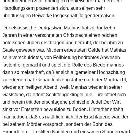
behandelnden Stoff unmöglich genießbarer machen. Der
Handlungskern präsentiert sich, aus seinem sehr
überflüssigen Beiwerke losgeschält, folgendermaßen:
Der elsässische Dorfgastwirt Mathias hat vor fünfzehn
Jahren in einer verschneiten Christnacht einen reichen
polnischen Juden erschlagen und beraubt, der bei ihm zu
Gaste gewesen war. Mit dem erbeuteten Gelde hat Mathias
sein verschuldetes, von Feilbietung bedrohtes Anwesen
lastenfrei gemacht und spielt die Rolle des Biedermannes
dann so meisterhaft, daß er sich allgemeiner Hochachtung
zu erfreuen hat. Genau fünfzehn Jahre nach der Mordnacht,
wieder am heiligen Abend, weilt Mathias wieder in seiner
Gaststube, da ertönt Schlittengeklingel, die Türe öffnet sich
und herein tritt der erschlagene polnische Jude! Der Wirt
sinkt vor Entsetzen bewußtlos zu Boden. Hinterher erfährt
man jedoch, daß es natürlich nicht der Erschlagene war, der
bei seinem Mörder vorsprach, sondern der Sohn des
Ermordeten. – In stillen Nächten und einsamen Stunden wird