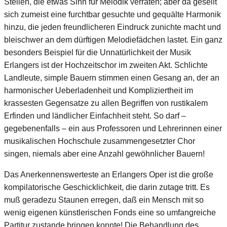
Stellen, die etwas Sinn für Melodik verraten; aber da gesellt
sich zumeist eine furchtbar gesuchte und gequälte Harmonik
hinzu, die jeden freundlicheren Eindruck zunichte macht und
bleischwer an dem dürftigen Melodiefädchen lastet. Ein ganz
besonders Beispiel für die Unnatürlichkeit der Musik
Erlangers ist der Hochzeitschor im zweiten Akt. Schlichte
Landleute, simple Bauern stimmen einen Gesang an, der an
harmonischer Ueberladenheit und Kompliziertheit im
krassesten Gegensatze zu allen Begriffen von rustikalem
Erfinden und ländlicher Einfachheit steht. So darf –
gegebenenfalls – ein aus Professoren und Lehrerinnen einer
musikalischen Hochschule zusammengesetzter Chor
singen, niemals aber eine Anzahl gewöhnlicher Bauern!
Das Anerkennenswerteste an Erlangers Oper ist die große
kompilatorische Geschicklichkeit, die darin zutage tritt. Es
muß geradezu Staunen erregen, daß ein Mensch mit so
wenig eigenen künstlerischen Fonds eine so umfangreiche
Partitur zustande bringen konnte! Die Behandlung des