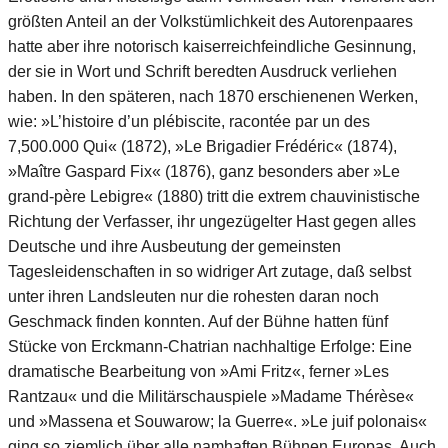
größten Anteil an der Volkstümlichkeit des Autorenpaares
hatte aber ihre notorisch kaiserreichfeindliche Gesinnung,
der sie in Wort und Schrift beredten Ausdruck verliehen
haben. In den späteren, nach 1870 erschienenen Werken,
wie: »L’histoire d’un plébiscite, racontée par un des
7,500.000 Qui« (1872), »Le Brigadier Frédéric« (1874),
»Maître Gaspard Fix« (1876), ganz besonders aber »Le
grand-père Lebigre« (1880) tritt die extrem chauvinistische
Richtung der Verfasser, ihr ungezügelter Hast gegen alles
Deutsche und ihre Ausbeutung der gemeinsten
Tagesleidenschaften in so widriger Art zutage, daß selbst
unter ihren Landsleuten nur die rohesten daran noch
Geschmack finden konnten. Auf der Bühne hatten fünf
Stücke von Erckmann-Chatrian nachhaltige Erfolge: Eine
dramatische Bearbeitung von »Ami Fritz«, ferner »Les
Rantzau« und die Militärschauspiele »Madame Thérèse«
und »Massena et Souwarow; la Guerre«. »Le juif polonais«
ging so ziemlich über alle namhaften Bühnen Europas. Auch