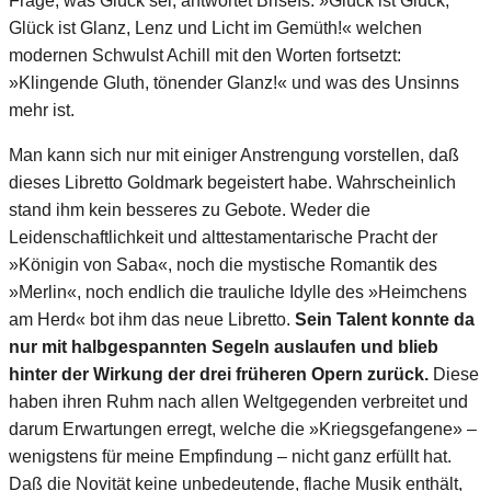
Frage, was Glück sei, antwortet Briseïs: »Glück ist Glück,
Glück ist Glanz, Lenz und Licht im Gemüth!« welchen
modernen Schwulst Achill mit den Worten fortsetzt:
»Klingende Gluth, tönender Glanz!« und was des Unsinns
mehr ist.
Man kann sich nur mit einiger Anstrengung vorstellen, daß
dieses Libretto Goldmark begeistert habe. Wahrscheinlich
stand ihm kein besseres zu Gebote. Weder die
Leidenschaftlichkeit und alttestamentarische Pracht der
»Königin von Saba«, noch die mystische Romantik des
»Merlin«, noch endlich die trauliche Idylle des »Heimchens
am Herd« bot ihm das neue Libretto.
Sein Talent konnte da
nur mit halbgespannten Segeln auslaufen und blieb
hinter der Wirkung der drei früheren Opern zurück.
Diese
haben ihren Ruhm nach allen Weltgegenden verbreitet und
darum Erwartungen erregt, welche die »Kriegsgefangene» –
wenigstens für meine Empfindung – nicht ganz erfüllt hat.
Daß die Novität keine unbedeutende, flache Musik enthält,