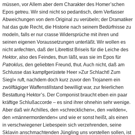
müssen, vor Allem aber dem Charakter des Homer’schen
Epos getreu. Wir sind nicht so pedantisch, dem Verfasser
Abweichungen von dem Original zu verübeln; der Dramatiker
hat das gute Recht, die Historie nach seinem Bedürfnisse zu
modeln, falls er nur crasse Widersprüche mit ihren und
seinen eigenen Voraussetzungen unterläßt. Wir wollen es
nicht anfechten, daß der Librettist Briseïs für die Leiche des
Hektor
, also des Feindes, thun läßt, was sie im Epos für
Patroklus,
den geliebten Freund, thut. Auch nicht, daß am
Schlusse das kampfgerüstete Heer »Zur Schlacht! Zum
Sieg!« ruft, nachdem doch kurz zuvor den Trojanern ein
zwölftägiger Waffenstillstand bewilligt war, zur feierlichen
Bestattung Hektor’s. Der Componist braucht eben ein paar
kräftige Schlußaccorde – es sind ihrer ohnehin sehr wenige.
Aber daß wir Achilles, den »schrecklichen«, den »wilden«,
den »männermordenden« und wie er sonst heißt, als einen
in verschwiegener Liebespein sich verzehrenden, seine
Sklavin anschmachtenden Jüngling uns vorstellen sollen, ist