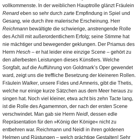
vollkommenste. In der weiblichen Hauptrolle glänzt Fräulein
Renard
eben so sehr durch zarte Empfindung in Spiel und
Gesang, wie durch ihre malerische Erscheinung. Herr
Reichmann
bewältigte die schwierige, anstrengende Rolle
des Achill mit außerordentlichem Erfolg; seine Stimme hat
nie mächtiger und bewegender geklungen. Der Priamus des
Herrn
Hesch
– er hat leider eine einzige Scene – gehört zu
den allerbesten Leistungen dieses Künstlers. Welche
Sorgfalt, auf die Aufführung von Goldmark’s Oper gewendet
ward, zeigt uns die treffliche Besetzung der kleineren Rollen.
Fräulein
Walker
, unsere Fides und Amneris, gibt die Thetis,
welche nur einige kurze Sätzchen aus dem Meer heraus zu
singen hat. Noch viel kleiner, etwa acht bis zehn Tacte lang,
ist die Rolle des Agamemnon, der nach der ersten Scene
verschwindet. Man gab sie Herrn
Neidl
, dessen edle
Repräsentation für den »König der Könige« nicht zu
entbehren war. Reichmann und Neidl in ihren goldenen
Helmen und Rüstungen – welch prächtige Gestalten! Sehr