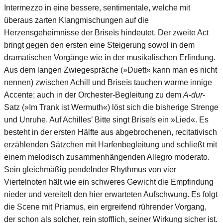
Intermezzo in eine bessere, sentimentale, welche mit
überaus zarten Klangmischungen auf die
Herzensgeheimnisse der Briseïs hindeutet. Der zweite Act
bringt gegen den ersten eine Steigerung sowol in dem
dramatischen Vorgänge wie in der musikalischen Erfindung.
Aus dem langen Zwiegespräche (»Duett« kann man es nicht
nennen) zwischen Achill und Briseïs tauchen warme innige
Accente; auch in der Orchester-Begleitung zu dem
A-dur
-
Satz (»Im Trank ist Wermuth«) löst sich die bisherige Strenge
und Unruhe. Auf Achilles’ Bitte singt Briseïs ein »Lied«. Es
besteht in der ersten Hälfte aus abgebrochenen, recitativisch
erzählenden Sätzchen mit Harfenbegleitung und schließt mit
einem melodisch zusammenhängenden Allegro moderato.
Sein gleichmäßig pendelnder Rhythmus von vier
Viertelnoten hält wie ein schweres Gewicht die Empfindung
nieder und vereitelt den hier erwarteten Aufschwung. Es folgt
die Scene mit Priamus, ein ergreifend rührender Vorgang,
der schon als solcher, rein stofflich, seiner Wirkung sicher ist.