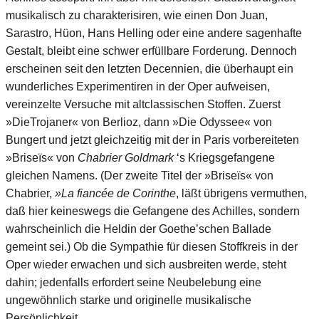
musikalisch zu charakterisiren, wie einen Don Juan,
Sarastro, Hüon, Hans Helling oder eine andere sagenhafte
Gestalt, bleibt eine schwer erfüllbare Forderung. Dennoch
erscheinen seit den letzten Decennien, die überhaupt ein
wunderliches Experimentiren in der Oper aufweisen,
vereinzelte Versuche mit altclassischen Stoffen. Zuerst
»DieTrojaner« von Berlioz, dann »Die Odyssee« von
Bungert und jetzt gleichzeitig mit der in Paris vorbereiteten
»Briseïs« von
Chabrier Goldmark
‘s Kriegsgefangene
gleichen Namens. (Der zweite Titel der »Briseïs« von
Chabrier,
»La fiancée de Corinthe
, läßt übrigens vermuthen,
daß hier keineswegs die Gefangene des Achilles, sondern
wahrscheinlich die Heldin der Goethe’schen Ballade
gemeint sei.) Ob die Sympathie für diesen Stoffkreis in der
Oper wieder erwachen und sich ausbreiten werde, steht
dahin; jedenfalls erfordert seine Neubelebung eine
ungewöhnlich starke und originelle musikalische
Persönlichkeit.