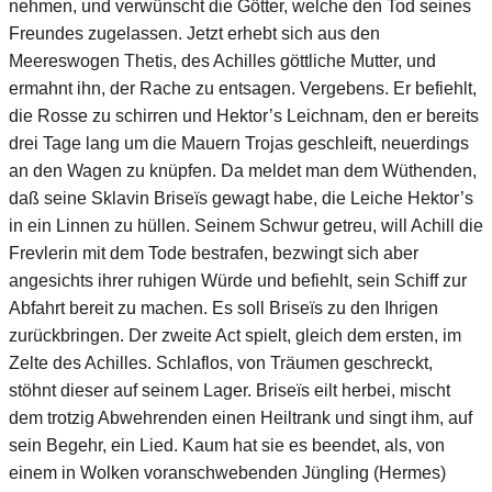
nehmen, und verwünscht die Götter, welche den Tod seines
Freundes zugelassen. Jetzt erhebt sich aus den
Meereswogen Thetis, des Achilles göttliche Mutter, und
ermahnt ihn, der Rache zu entsagen. Vergebens. Er befiehlt,
die Rosse zu schirren und Hektor’s Leichnam, den er bereits
drei Tage lang um die Mauern Trojas geschleift, neuerdings
an den Wagen zu knüpfen. Da meldet man dem Wüthenden,
daß seine Sklavin Briseïs gewagt habe, die Leiche Hektor’s
in ein Linnen zu hüllen. Seinem Schwur getreu, will Achill die
Frevlerin mit dem Tode bestrafen, bezwingt sich aber
angesichts ihrer ruhigen Würde und befiehlt, sein Schiff zur
Abfahrt bereit zu machen. Es soll Briseïs zu den Ihrigen
zurückbringen. Der zweite Act spielt, gleich dem ersten, im
Zelte des Achilles. Schlaflos, von Träumen geschreckt,
stöhnt dieser auf seinem Lager. Briseïs eilt herbei, mischt
dem trotzig Abwehrenden einen Heiltrank und singt ihm, auf
sein Begehr, ein Lied. Kaum hat sie es beendet, als, von
einem in Wolken voranschwebenden Jüngling (Hermes)