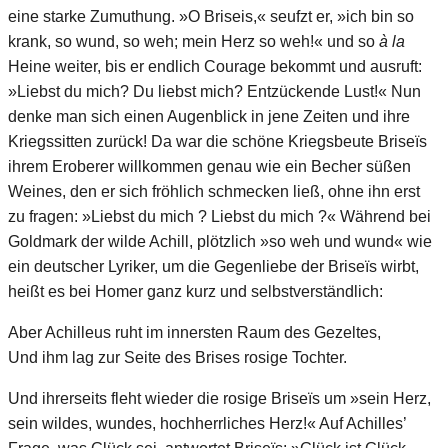
eine starke Zumuthung. »O Briseis,« seufzt er, »ich bin so
krank, so wund, so weh; mein Herz so weh!« und so
à la
Heine weiter, bis er endlich Courage bekommt und ausruft:
»Liebst du mich? Du liebst mich? Entzückende Lust!« Nun
denke man sich einen Augenblick in jene Zeiten und ihre
Kriegssitten zurück! Da war die schöne Kriegsbeute Briseïs
ihrem Eroberer willkommen genau wie ein Becher süßen
Weines, den er sich fröhlich schmecken ließ, ohne ihn erst
zu fragen: »Liebst du mich ? Liebst du mich ?« Während bei
Goldmark der wilde Achill, plötzlich »so weh und wund« wie
ein deutscher Lyriker, um die Gegenliebe der Briseïs wirbt,
heißt es bei Homer ganz kurz und selbstverständlich:
Aber Achilleus ruht im innersten Raum des Gezeltes,
Und ihm lag zur Seite des Brises rosige Tochter.
Und ihrerseits fleht wieder die rosige Briseïs um »sein Herz,
sein wildes, wundes, hochherrliches Herz!« Auf Achilles’