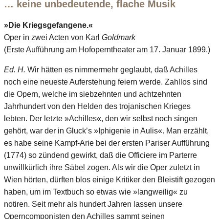
… keine unbedeutende, flache Musik
»Die Kriegsgefangene.«
Oper in zwei Acten von Karl
Goldmark
(Erste Aufführung am Hofoperntheater am 17. Januar 1899.)
Ed. H.
Wir hätten es nimmermehr geglaubt, daß Achilles
noch eine neueste Auferstehung feiern werde. Zahllos sind
die Opern, welche im siebzehnten und achtzehnten
Jahrhundert von den Helden des trojanischen Krieges
lebten. Der letzte »Achilles«, den wir selbst noch singen
gehört, war der in Gluck’s »Iphigenie in Aulis«. Man erzählt,
es habe seine Kampf-Arie bei der ersten Pariser Aufführung
(1774) so zündend gewirkt, daß die Officiere im Parterre
unwillkürlich ihre Säbel zogen. Als wir die Oper zuletzt in
Wien hörten, dürften blos einige Kritiker den Bleistift gezogen
haben, um im Textbuch so etwas wie »langweilig« zu
notiren. Seit mehr als hundert Jahren lassen unsere
Operncomponisten den Achilles sammt seinen