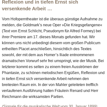
Reflexion und in tiefen Ernst sich
versenkende Arbeit …
Vom Hofoperntheater ist die überaus günstige Aufnahme zu
melden, die Goldmark’s neue Oper »Die Kriegsgefangene«
(Text von Ernst Schlicht, Pseudonym für Alfred Formey) bei
ihrer Premiere am 17. dieses Monats gefunden hat. Wir
können uns nicht unbedingt diesem vom großen Publicum
ertheilten Placet anschließen, hinsichtlich des Textes
sowohl, der mit dem aus Homer’s Iliade entnommenen
dramatischen Vorwurf sehr frei umspringt, wie der Musik. Bei
letzterer kommt es selten zu einem freien Ausströmen der
Phantasie, zu schönen melodischen Ergüßen, Reflexion und
in tiefen Ernst sich versenkende Arbeit nehmen den
breitesten Raum ein. In der von Mahler geleiteten trefflich
verlaufenen Ausführung hatten Fräulein Renard und Herr
Reichmann die wirksamsten Partien.
(Signale für die musikalische Welt vom 30. Januar 1899)