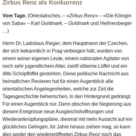
Zirkus Renz als Konkurrenz
Vom Tage.
(Orientalisches. – »
Zirkus Renz
« – »Die Königin
von Saba« – Karl
Goldmark.
–
Goldmark
und
Hellmesberger
…
)
Herrn Dr. Ladislaus
Rieger
, dem Hauptmann der Czechen,
der sich bekanntlich in Prag verborgen hält, wurden von
einem seiner eigenen Leute, einem nationalen Agitator von
noch sehr jugendlichem Alter, zwölf silberne Löffel und ein
ditto Schöpflöffel gestohlen. Diese politische Nachricht aus
heimatlichen Revieren hat für einen Augenblick alle
orientalischen Angelegenheiten, welche zur Zeit die
Tagesgeschichte beherrschen, in den Hintergrund gedrängt.
Für einen Augenblick nur. Denn obschon die Negierung aus
diesem Ereignisse neue Ausgleichshoffnungen und
Wiederanknüpfungspläne, diesmal mit mehr Aussicht auf ein
glückliches Gelingen, für Jahre hinaus ziehen mag, so kann
dies weder den wiedereröffneten Zirkus
Renz
noch das