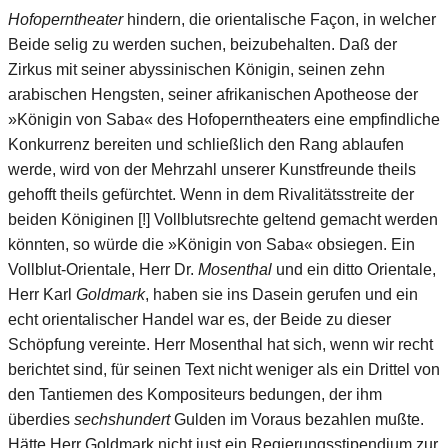
Hofoperntheater
hindern, die orientalische Façon, in welcher
Beide selig zu werden suchen, beizubehalten. Daß der
Zirkus mit seiner abyssinischen Königin, seinen zehn
arabischen Hengsten, seiner afrikanischen Apotheose der
»Königin von Saba« des Hofoperntheaters eine empfindliche
Konkurrenz bereiten und schließlich den Rang ablaufen
werde, wird von der Mehrzahl unserer Kunstfreunde theils
gehofft theils gefürchtet. Wenn in dem Rivalitätsstreite der
beiden Königinen [!] Vollblutsrechte geltend gemacht werden
könnten, so würde die »Königin von Saba« obsiegen. Ein
Vollblut-Orientale, Herr Dr.
Mosenthal
und ein ditto Orientale,
Herr Karl
Goldmark
, haben sie ins Dasein gerufen und ein
echt orientalischer Handel war es, der Beide zu dieser
Schöpfung vereinte. Herr Mosenthal hat sich, wenn wir recht
berichtet sind, für seinen Text nicht weniger als ein Drittel von
den Tantiemen des Kompositeurs bedungen, der ihm
überdies
sechshundert
Gulden im Voraus bezahlen mußte.
Hätte Herr Goldmark nicht just ein Regierungsstipendium zur