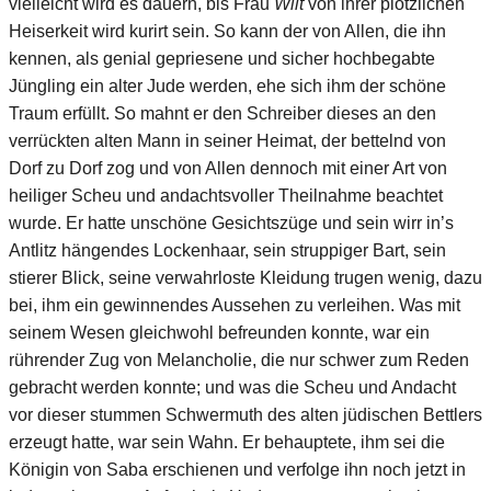
vielleicht wird es dauern, bis Frau
Wilt
von ihrer plötzlichen
Heiserkeit wird kurirt sein. So kann der von Allen, die ihn
kennen, als genial gepriesene und sicher hochbegabte
Jüngling ein alter Jude werden, ehe sich ihm der schöne
Traum erfüllt. So mahnt er den Schreiber dieses an den
verrückten alten Mann in seiner Heimat, der bettelnd von
Dorf zu Dorf zog und von Allen dennoch mit einer Art von
heiliger Scheu und andachtsvoller Theilnahme beachtet
wurde. Er hatte unschöne Gesichtszüge und sein wirr in’s
Antlitz hängendes Lockenhaar, sein struppiger Bart, sein
stierer Blick, seine verwahrloste Kleidung trugen wenig, dazu
bei, ihm ein gewinnendes Aussehen zu verleihen. Was mit
seinem Wesen gleichwohl befreunden konnte, war ein
rührender Zug von Melancholie, die nur schwer zum Reden
gebracht werden konnte; und was die Scheu und Andacht
vor dieser stummen Schwermuth des alten jüdischen Bettlers
erzeugt hatte, war sein Wahn. Er behauptete, ihm sei die
Königin von Saba erschienen und verfolge ihn noch jetzt in