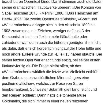
brauchbaren Operntext fände.Damit stimmen auch die Daten
seiner dramatischen Hauptwerke überein: »Die Königin von
Saba« erschien 1875, »Merlin« 1886, »Das Heimchen am
Herd« 1896. Die zweite Operntrias »Briseis«, »Götz« und
»Wintermärchen« drängte sich in den Abschnitt 1899 bis
1908 zusammen, ein Zeichen, weniger dafür, daß der
Komponist mit seinen Texten mehr Glück hatte oder
zufriedener war, denn auch die früheren genügten ihm nicht,
als dafür, daß er sich körperlich nicht auf der Höhe füllte und
noch andre äußere Gründe zur »Eile« zu haben glaubte. Bei
seiner letzten Oper war er achtundsiebzig, bei seiner ersten
fünfundvierzig alt. Die Frage bleibt offen, ob das
»Wintermärchen« wirklich die letzte war. Vielleicht entblüht
dem Grabe unsres westöstlichen Minnesängers eine
posthume »Esther«, welche, zur Rose von Saron
hinüberrankend, Schwester Sulamith die Hand reicht und
den Reigen schließt. Dann hätte die tönende Muse
Goldmarks, die sich immer in einer neuen reizenden