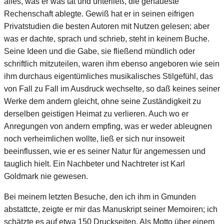
alles, was er was tat und unterließ, die genaueste
Rechenschaft ablegte. Gewiß hat er in seinen eifrigen
Privatstudien die besten Autoren mit Nutzen gelesen; aber
was er dachte, sprach und schrieb, steht in keinem Buche.
Seine Ideen und die Gabe, sie fließend mündlich oder
schriftlich mitzuteilen, waren ihm ebenso angeboren wie sein
ihm durchaus eigentümliches musikalisches Stilgefühl, das
von Fall zu Fall im Ausdruck wechselte, so daß keines seiner
Werke dem andern gleicht, ohne seine Zuständigkeit zu
derselben geistigen Heimat zu verlieren. Auch wo er
Anregungen von andern empfing, was er weder ableugnen
noch verheimlichen wollte, ließ er sich nur insoweit
beeinflussen, wie er es seiner Natur für angemessen und
tauglich hielt. Ein Nachbeter und Nachtreter ist Karl
Goldmark nie gewesen.
Bei meinem letzten Besuche, den ich ihm in Gmunden
abstattcte, zeigte er mir das Manuskript seiner Memoiren; ich
schätzte es auf etwa 150 Druckseiten. Als Motto über einem