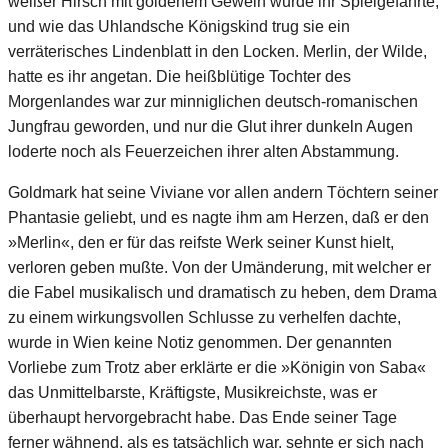
weißer Hirsch mit goldenem Geweih wurde ihr Spielgefährte,
und wie das Uhlandsche Königskind trug sie ein
verräterisches Lindenblatt in den Locken. Merlin, der Wilde,
hatte es ihr angetan. Die heißblütige Tochter des
Morgenlandes war zur minniglichen deutsch-romanischen
Jungfrau geworden, und nur die Glut ihrer dunkeln Augen
loderte noch als Feuerzeichen ihrer alten Abstammung.
Goldmark hat seine Viviane vor allen andern Töchtern seiner
Phantasie geliebt, und es nagte ihm am Herzen, daß er den
»Merlin«, den er für das reifste Werk seiner Kunst hielt,
verloren geben mußte. Von der Umänderung, mit welcher er
die Fabel musikalisch und dramatisch zu heben, dem Drama
zu einem wirkungsvollen Schlusse zu verhelfen dachte,
wurde in Wien keine Notiz genommen. Der genannten
Vorliebe zum Trotz aber erklärte er die »Königin von Saba«
das Unmittelbarste, Kräftigste, Musikreichste, was er
überhaupt hervorgebracht habe. Das Ende seiner Tage
ferner wähnend, als es tatsächlich war, sehnte er sich nach