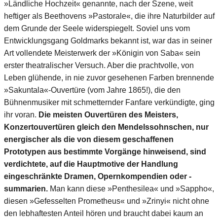
»Ländliche Hochzeit« genannte, nach der Szene, weit
heftiger als Beethovens »Pastorale«, die ihre Naturbilder auf
dem Grunde der Seele widerspiegelt. Soviel uns vom
Entwicklungsgang Goldmarks bekannt ist, war das in seiner
Art vollendete Meisterwerk der »Königin von Saba« sein
erster theatralischer Versuch. Aber die prachtvolle, von
Leben glühende, in nie zuvor gesehenen Farben brennende
»Sakuntala«-Ouvertüre (vom Jahre 1865!), die den
Bühnenmusiker mit schmetternder Fanfare verkündigte, ging
ihr voran.
Die meisten Ouvertüren des Meisters,
Konzertouvertüren gleich den Mendelssohnschen, nur
energischer als die von diesem geschaffenen
Prototypen aus bestimmte Vorgänge hinweisend, sind
verdichtete, auf die Hauptmotive der Handlung
eingeschränkte Dramen, Opernkompendien oder -
summarien.
Man kann diese »Penthesilea« und »Sappho«,
diesen »Gefesselten Prometheus« und »Zrinyi« nicht ohne
den lebhaftesten Anteil hören und braucht dabei kaum an